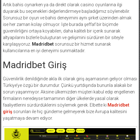
Artık bahis oynarken ya da direkt olarak casino oyunlarına ilgi
duyarak bu seçenekleri değerlendirmeye başladığımız söylenebilir.
Sorunsuz bir oyun ve bahis deneyimini aynı şirket üzerinden almak
ise her zaman kolay olmuyor. İşte burada şeffaf bir biçimde
güvenilirliğini ortaya koyabilen, daha kaliteli bir içerik sunarak
altyapılarını bizlerle buluşturan ve gelişimini sürdüren bir siteyle
karşılaşıyoruz.
Madridbet
sorunsuz bir hizmet sunarak
kullanıcılarına en iyi deneyimi sunmaktadır.
Madridbet Giriş
Güvenilirlik denildiğinde akla ilk olarak giriş aşamasının geliyor olması
Türkiye’ye özgü bir durumdur. Çünkü yurtdışında bununla alakalı bir
sorun yaşanmıyor. Aksine ülkemizden müşteri kabul edip engellenen
firmaların neredeyse tamamının diğer ülkelerde yasal olarak
faaliyetlerini sürdürdüklerini söylemek gerek. Elbette ki
Madridbet
giriş
sorunları ile hiç gündeme gelmeyerek bize Avrupa kalitesini
yaşatmaya devam ediyor.