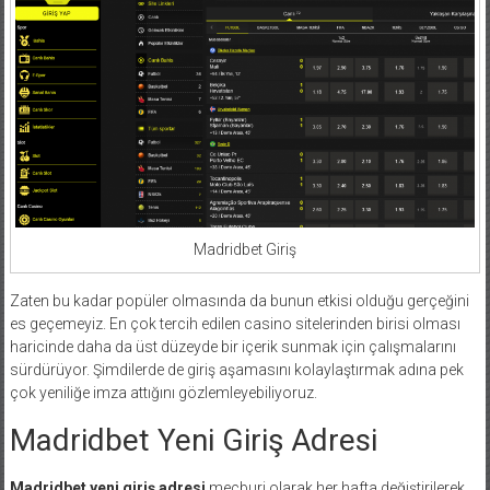
Madridbet Giriş
Zaten bu kadar popüler olmasında da bunun etkisi olduğu gerçeğini
es geçemeyiz. En çok tercih edilen casino sitelerinden birisi olması
haricinde daha da üst düzeyde bir içerik sunmak için çalışmalarını
sürdürüyor. Şimdilerde de giriş aşamasını kolaylaştırmak adına pek
çok yeniliğe imza attığını gözlemleyebiliyoruz.
Madridbet Yeni Giriş Adresi
Madridbet yeni giriş adresi
mecburi olarak her hafta değiştirilerek