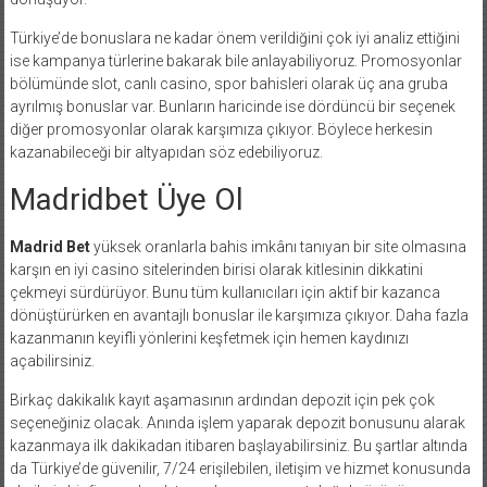
Türkiye’de bonuslara ne kadar önem verildiğini çok iyi analiz ettiğini
ise kampanya türlerine bakarak bile anlayabiliyoruz. Promosyonlar
bölümünde slot, canlı casino, spor bahisleri olarak üç ana gruba
ayrılmış bonuslar var. Bunların haricinde ise dördüncü bir seçenek
diğer promosyonlar olarak karşımıza çıkıyor. Böylece herkesin
kazanabileceği bir altyapıdan söz edebiliyoruz.
Madridbet Üye Ol
Madrid Bet
yüksek oranlarla bahis imkânı tanıyan bir site olmasına
karşın en iyi casino sitelerinden birisi olarak kitlesinin dikkatini
çekmeyi sürdürüyor. Bunu tüm kullanıcıları için aktif bir kazanca
dönüştürürken en avantajlı bonuslar ile karşımıza çıkıyor. Daha fazla
kazanmanın keyifli yönlerini keşfetmek için hemen kaydınızı
açabilirsiniz.
Birkaç dakikalık kayıt aşamasının ardından depozit için pek çok
seçeneğiniz olacak. Anında işlem yaparak depozit bonusunu alarak
kazanmaya ilk dakikadan itibaren başlayabilirsiniz. Bu şartlar altında
da Türkiye’de güvenilir, 7/24 erişilebilen, iletişim ve hizmet konusunda